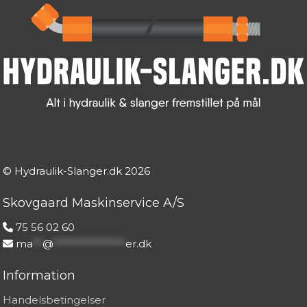
© Hydraulik-Slanger.dk
2026
Skovgaard Maskinservice A/S
75 56 02 60
ma
**
@
***************
er.dk
Information
Handelsbetingelser