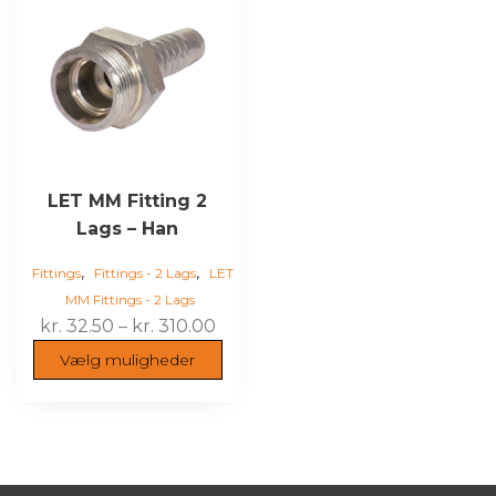
har
flere
varianter.
Mulighederne
kan
vælges
på
varesiden
LET MM Fitting 2
Lags – Han
,
,
Fittings
Fittings - 2 Lags
LET
MM Fittings - 2 Lags
Prisinterval:
kr.
32.50
–
kr.
310.00
kr. 32.50
Vælg muligheder
til
kr. 310.00