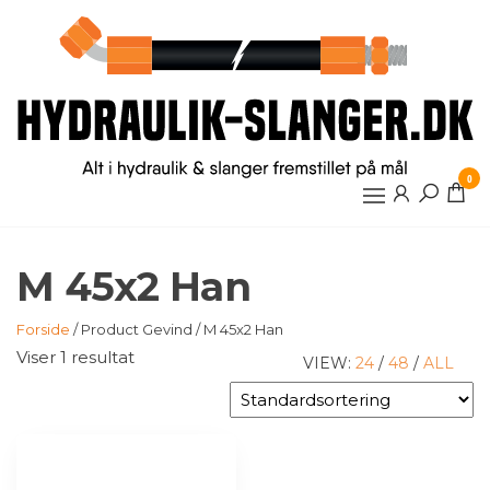
Videre
til
indhold
0
M 45x2 Han
Forside
/ Product Gevind / M 45x2 Han
Viser 1 resultat
VIEW:
24
/
48
/
ALL
Dette
vare