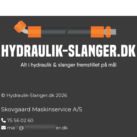
© Hydraulik-Slanger.dk
2026
Skovgaard Maskinservice A/S
75 56 02 60
ma
**
@
***************
er.dk