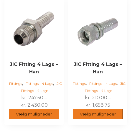
vare
vare
har
har
flere
flere
varianter.
varianter.
Mulighederne
Mulighederne
kan
kan
vælges
vælges
på
på
varesiden
varesiden
JIC Fitting 4 Lags –
JIC Fitting 4 Lags –
Han
Hun
,
,
,
,
Fittings
Fittings - 4 Lags
JIC
Fittings
Fittings - 4 Lags
JIC
Fittings - 4 Lags
Fittings - 4 Lags
kr.
247.50
–
kr.
210.00
–
Prisinterval:
Prisinterv
kr.
2,430.00
kr.
1,658.75
kr. 247.50
kr. 210.0
Vælg muligheder
Vælg muligheder
til
til
kr. 2,430.00
kr. 1,658.