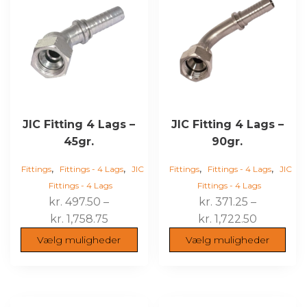
har
har
flere
flere
varianter.
varianter.
Mulighederne
Mulighederne
kan
kan
vælges
vælges
på
på
varesiden
varesiden
JIC Fitting 4 Lags –
JIC Fitting 4 Lags –
45gr.
90gr.
,
,
,
,
Fittings
Fittings - 4 Lags
JIC
Fittings
Fittings - 4 Lags
JIC
Fittings - 4 Lags
Fittings - 4 Lags
kr.
497.50
–
kr.
371.25
–
Prisinterval:
Prisinterv
kr.
1,758.75
kr.
1,722.50
kr. 497.50
kr. 371.25
Vælg muligheder
Vælg muligheder
til
til
kr. 1,758.75
kr. 1,722.
Dette
Dette