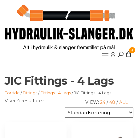
Videre
til
indhold
0
JIC Fittings - 4 Lags
Forside
/
Fittings
/
Fittings - 4 Lags
/ JIC Fittings - 4 Lags
Viser 4 resultater
VIEW:
24
/
48
/
ALL
Dette
Dette
vare
vare