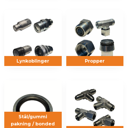
Lynkoblinger
Propper
Stål/gummi
pakning / bonded