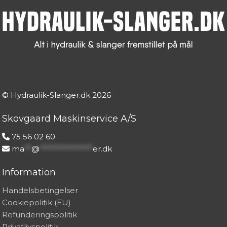
© Hydraulik-Slanger.dk
2026
Skovgaard Maskinservice A/S
75 56 02 60
ma
**
@
***************
er.dk
Information
Handelsbetingelser
Cookiepolitik (EU)
Refunderingspolitik
Privatlivspolitik