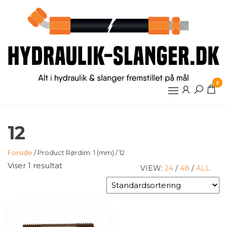
Videre
til
indhold
0
12
Forside
/ Product Rørdim. 1 (mm) / 12
Viser 1 resultat
VIEW:
24
/
48
/
ALL
Dette
vare