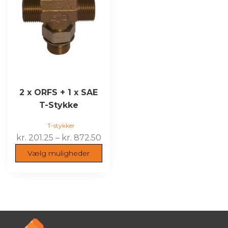
har
flere
varianter.
Mulighederne
kan
vælges
på
varesiden
2 x ORFS + 1 x SAE
T-Stykke
T-stykker
Prisinterval:
kr.
201.25
–
kr.
872.50
kr. 201.25
Vælg muligheder
til
kr. 872.50