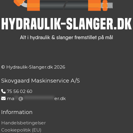
© Hydraulik-Slanger.dk
2026
Skovgaard Maskinservice A/S
75 56 02 60
ma
**
@
***************
er.dk
Information
Handelsbetingelser
Cookiepolitik (EU)