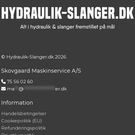
© Hydraulik-Slanger.dk
2026
Skovgaard Maskinservice A/S
75 56 02 60
ma
**
@
***************
er.dk
Information
Handelsbetingelser
Cookiepolitik (EU)
Refunderingspolitik