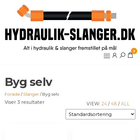
Videre
til
indhold
0
Byg selv
Forside
/
Slanger
/ Byg selv
Viser 3 resultater
VIEW:
24
/
48
/
ALL