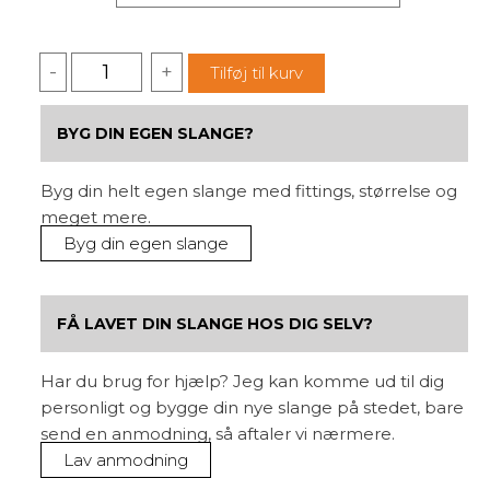
2
-
+
Tilføj til kurv
Lags
Hydraulikslange
BYG DIN EGEN SLANGE?
-
Standard
Byg din helt egen slange med fittings, størrelse og
antal
meget mere.
Byg din egen slange
FÅ LAVET DIN SLANGE HOS DIG SELV?
Har du brug for hjælp? Jeg kan komme ud til dig
personligt og bygge din nye slange på stedet, bare
send en anmodning, så aftaler vi nærmere.
Lav anmodning