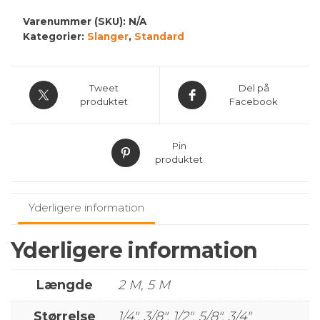
Varenummer (SKU):
N/A
Kategorier:
Slanger
,
Standard
Tweet
Del på
produktet
Facebook
Pin
produktet
Yderligere information
Yderligere information
Længde
2 M, 5 M
Størrelse
1/4", 3/8", 1/2", 5/8", 3/4"