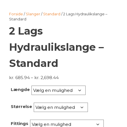
Forside
/
Slanger
/
Standard
/ 2 Lags Hydraulikslange –
Standard
2 Lags
Hydraulikslange –
Standard
Prisinterval:
kr.
685.94
–
kr.
2,698.44
kr. 685.94
Længde
til
kr. 2,698.44
Størrelse
Fittings