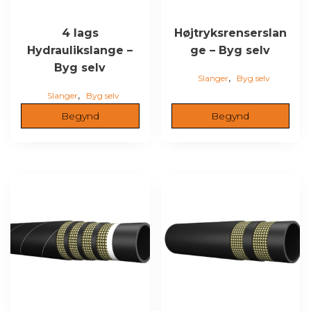
4 lags
Højtryksrenserslan
Hydraulikslange –
ge – Byg selv
Byg selv
,
Slanger
Byg selv
,
Slanger
Byg selv
Begynd
Begynd
Dette
Dette
vare
vare
har
har
flere
flere
varianter.
varianter.
Mulighederne
Mulighederne
kan
kan
vælges
vælges