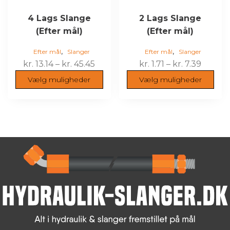
på
på
varesiden
varesiden
4 Lags Slange
2 Lags Slange
(Efter mål)
(Efter mål)
,
,
Efter mål
Slanger
Efter mål
Slanger
Prisinterval:
Prisint
kr.
13.14
–
kr.
45.45
kr.
1.71
–
kr.
7.39
kr. 13.14
kr. 1.71
Vælg muligheder
Vælg muligheder
til
til
kr. 45.45
kr. 7.39