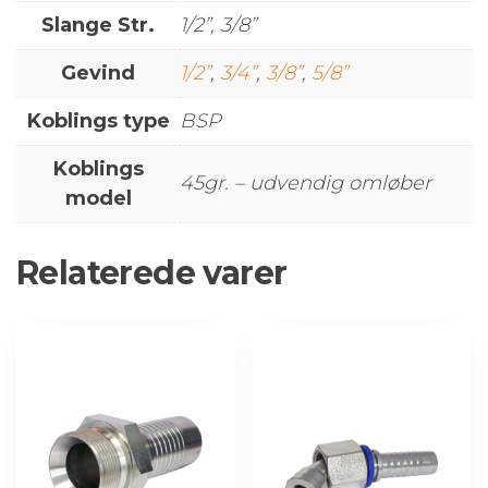
Slange Str.
1/2”, 3/8”
Gevind
1/2”
,
3/4”
,
3/8”
,
5/8”
Koblings type
BSP
Koblings
45gr. – udvendig omløber
model
Relaterede varer
Dette
Dette
vare
vare
har
har
flere
flere
varianter.
varianter.
Mulighederne
Mulighederne