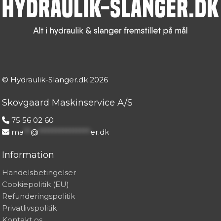
© Hydraulik-Slanger.dk
2026
Skovgaard Maskinservice A/S
75 56 02 60
ma
**
@
***************
er.dk
Information
Handelsbetingelser
Cookiepolitik (EU)
Refunderingspolitik
Privatlivspolitik
Kontakt os