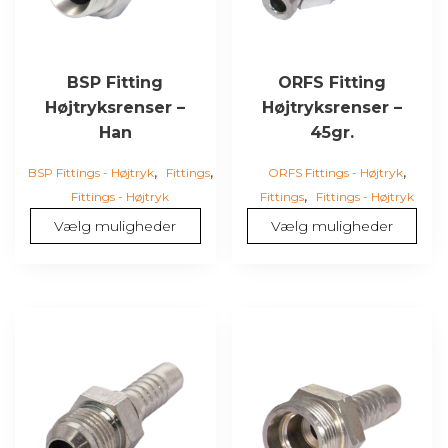
kan
kan
vælges
vælges
på
på
varesiden
varesiden
BSP Fitting
ORFS Fitting
Højtryksrenser –
Højtryksrenser –
Han
45gr.
,
,
,
BSP Fittings - Højtryk
Fittings
ORFS Fittings - Højtryk
,
Fittings - Højtryk
Fittings
Fittings - Højtryk
Vælg muligheder
Vælg muligheder
Dette
Dette
vare
vare
har
har
flere
flere
varianter.
varianter.
Mulighederne
Mulighederne