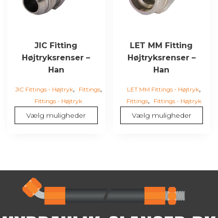
kan
kan
vælges
vælges
på
på
varesiden
varesiden
JIC Fitting
LET MM Fitting
Højtryksrenser –
Højtryksrenser –
Han
Han
,
,
,
JIC Fittings - Højtryk
Fittings
LET MM Fittings - Højtryk
,
Fittings - Højtryk
Fittings
Fittings - Højtryk
Vælg muligheder
Vælg muligheder