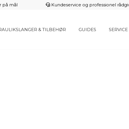
r på mål
Kundeservice og professionel rådgi
AULIKSLANGER & TILBEHØR
GUIDES
SERVICE
ULIK-
ER.DK