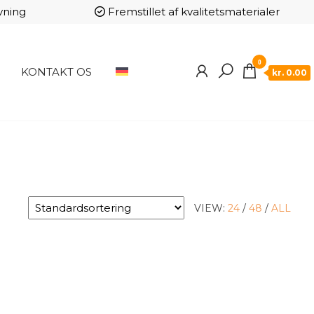
vning
Fremstillet af kvalitetsmaterialer
0
KONTAKT OS
kr. 0.00
VIEW:
24
/
48
/
ALL