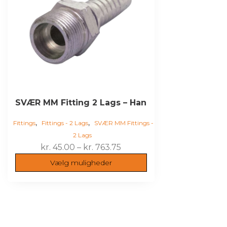
Mulighederne
kan
vælges
på
varesiden
SVÆR MM Fitting 2 Lags – Han
,
,
Fittings
Fittings - 2 Lags
SVÆR MM Fittings -
2 Lags
Prisinterval:
kr.
45.00
–
kr.
763.75
kr. 45.00
Vælg muligheder
til
kr. 763.75