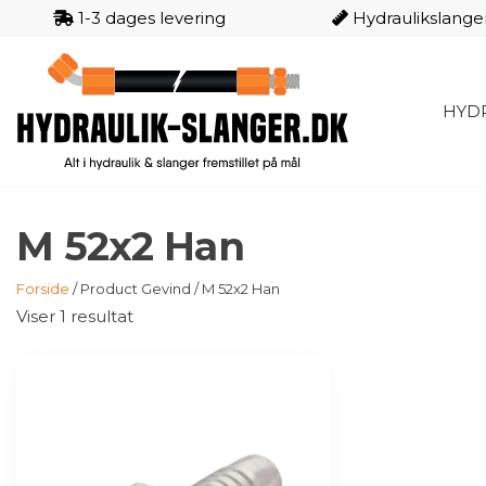
1-3 dages levering
Hydraulikslange
Videre
til
indhold
HYDR
HYDRA
SLANG
M 52x2 Han
Forside
/ Product Gevind / M 52x2 Han
Viser 1 resultat
Dette
vare
har
flere
varianter.