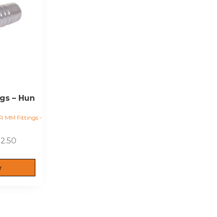
gs – Hun
 MM Fittings -
Prisinterval:
2.50
kr. 347.50
til
r
kr. 2,272.50