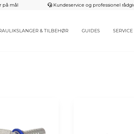
r på mål
Kundeservice og professionel rådgi
AULIKSLANGER & TILBEHØR
GUIDES
SERVICE
ULIK-
ER.DK
Dette
vare
har
flere
varianter.