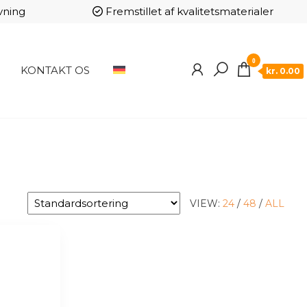
vning
Fremstillet af kvalitetsmaterialer
0
KONTAKT OS
kr. 0.00
VIEW:
24
/
48
/
ALL