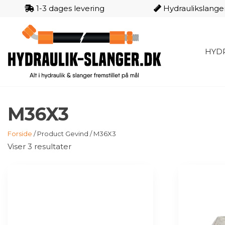
1-3 dages levering
Hydraulikslange
Videre
til
indhold
HYDR
HYDRA
SLANG
M36X3
Forside
/ Product Gevind / M36X3
Viser 3 resultater
Dette
Dette
vare
vare
har
har
flere
flere
varianter.
varianter.