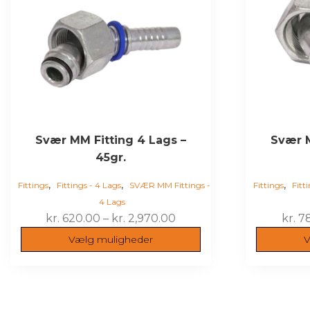
Mulighederne
Muligheder
kan
kan
vælges
vælges
på
på
varesiden
varesiden
Svær MM Fitting 4 Lags –
Svær M
45gr.
,
,
,
Fittings
Fittings - 4 Lags
SVÆR MM Fittings -
Fittings
Fitt
4 Lags
Prisinterval:
kr.
620.00
–
kr.
2,970.00
kr.
78
kr. 620.00
Vælg muligheder
V
til
kr. 2,970.00