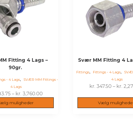
ne
Mulighederne
kan
vælges
på
varesiden
M Fitting 4 Lags –
Svær MM Fitting 4 La
90gr.
,
,
Fittings
Fittings - 4 Lags
SVÆR
,
4 Lags
ings - 4 Lags
SVÆR MM Fittings -
kr.
347.50
–
kr.
2,27
4 Lags
Prisinterval:
3.75
–
kr.
3,760.00
kr. 783.75
ælg muligheder
Vælg mulighede
til
kr. 3,760.00