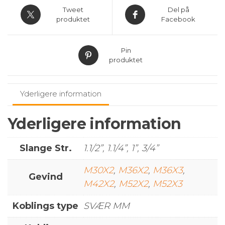
45gr.
Tweet
Del på
antal
produktet
Facebook
Pin
produktet
Yderligere information
Yderligere information
Slange Str.
1.1/2”, 1.1/4”, 1”, 3/4”
M30X2
,
M36X2
,
M36X3
,
Gevind
M42X2
,
M52X2
,
M52X3
Koblings type
SVÆR MM