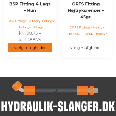
varesiden
varesiden
BSP Fitting 4 Lags
ORFS Fitting
– Hun
Højtryksrenser –
45gr.
,
,
BSP Fittings - 4 Lags
Fittings
,
Fittings - 4 Lags
ORFS Fittings - Højtryk
kr.
198.75
–
,
Fittings
Fittings - Højtryk
Prisinterval:
kr.
1,488.75
kr. 198.75
Vælg muligheder
Vælg muligheder
til
kr. 1,488.75