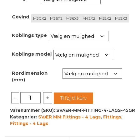
kr. 2,970.00
Gevind
M30X2
M36X2
M36X3
M42X2
M52X2
M52X3
Koblings type
Koblings model
Rørdimension
(mm)
Svær
-
+
Tilføj til kurv
MM
Fitting
Varenummer (SKU):
SVAER-MM-FITTING-4-LAGS-45GR
Kategorier:
SVÆR MM Fittings - 4 Lags
,
Fittings
,
4
Fittings - 4 Lags
Lags
-