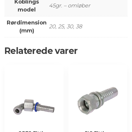
Koblings
45gr. – omløber
model
Rørdimension
20, 25, 30, 38
(mm)
Relaterede varer
Dette
Dette
vare
vare
har
har
flere
flere
varianter.
varianter.
Mulighederne
Mulighederne
kan
kan
vælges
vælges
på
på
varesiden
varesiden