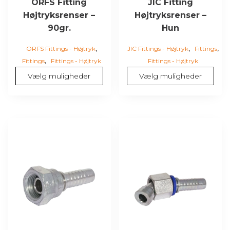
ORFS Fitting
JIC Fitting
Højtryksrenser –
Højtryksrenser –
90gr.
Hun
,
,
,
ORFS Fittings - Højtryk
JIC Fittings - Højtryk
Fittings
,
Fittings
Fittings - Højtryk
Fittings - Højtryk
Vælg muligheder
Vælg muligheder
Dette
Dette
vare
vare
har
har
flere
flere
varianter.
varianter.
Mulighederne
Mulighederne
kan
kan
vælges
vælges
på
på