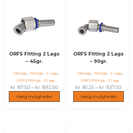
har
har
flere
flere
varianter.
varianter.
Mulighederne
Mulighederne
kan
kan
vælges
vælges
på
på
varesiden
varesiden
ORFS Fitting 2 Lags
ORFS Fitting 2 Lags
– 45gr.
– 90gr.
,
,
,
,
Fittings
Fittings - 2 Lags
Fittings
Fittings - 2 Lags
ORFS Fittings - 2 Lags
ORFS Fittings - 2 Lags
Prisinterval:
Prisi
kr.
87.50
–
kr.
892.50
kr.
81.25
–
kr.
937.50
kr. 87.50
kr. 8
Vælg muligheder
Vælg muligheder
til
til
kr. 892.50
kr. 9
Dette
Dette
vare
vare