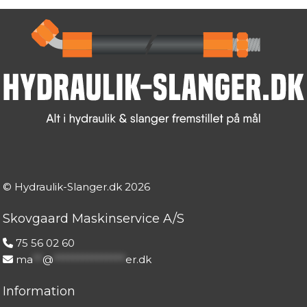
© Hydraulik-Slanger.dk
2026
Skovgaard Maskinservice A/S
75 56 02 60
ma
**
@
***************
er.dk
Information