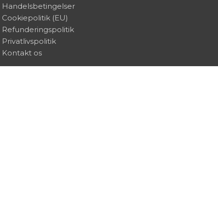
Handelsbetingelser
Cookiepolitik (EU)
Refunderingspolitik
Privatlivspolitik
Kontakt os