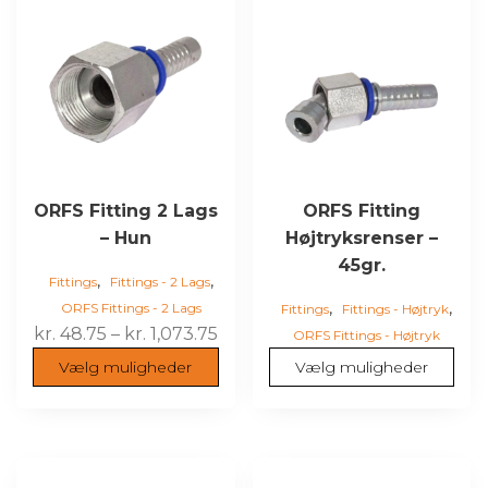
har
har
flere
flere
varianter.
varianter.
Mulighederne
Mulighederne
kan
kan
vælges
vælges
på
på
varesiden
varesiden
ORFS Fitting 2 Lags
ORFS Fitting
– Hun
Højtryksrenser –
45gr.
,
,
Fittings
Fittings - 2 Lags
,
,
ORFS Fittings - 2 Lags
Fittings
Fittings - Højtryk
Prisinterval:
kr.
48.75
–
kr.
1,073.75
ORFS Fittings - Højtryk
kr. 48.75
Vælg muligheder
Vælg muligheder
til
kr. 1,073.75
Dette
Dette