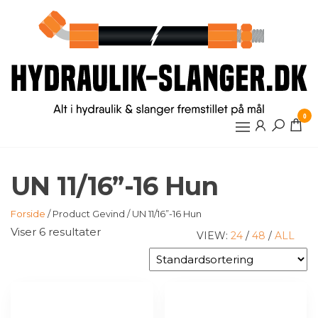
Videre
til
indhold
0
UN 11/16”-16 Hun
Forside
/ Product Gevind / UN 11/16”-16 Hun
Viser 6 resultater
VIEW:
24
/
48
/
ALL
Dette
Dette
vare
vare