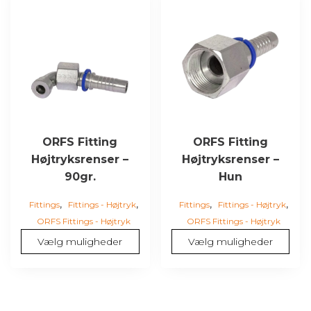
vare
vare
har
har
flere
flere
varianter.
varianter.
Mulighederne
Mulighederne
kan
kan
vælges
vælges
på
på
varesiden
varesiden
ORFS Fitting
ORFS Fitting
Højtryksrenser –
Højtryksrenser –
90gr.
Hun
,
,
,
,
Fittings
Fittings - Højtryk
Fittings
Fittings - Højtryk
ORFS Fittings - Højtryk
ORFS Fittings - Højtryk
Vælg muligheder
Vælg muligheder