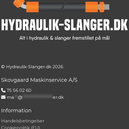
© Hydraulik-Slanger.dk
2026
Skovgaard Maskinservice A/S
75 56 02 60
ma
**
@
***************
er.dk
Information
Handelsbetingelser
Cookiepolitik (EU)