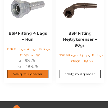
varianter.
varianter.
Mulighederne
Mulighederne
kan
kan
vælges
vælges
på
på
varesiden
varesiden
BSP Fitting 4 Lags
BSP Fitting
– Hun
Højtryksrenser –
90gr.
,
,
BSP Fittings - 4 Lags
Fittings
,
,
Fittings - 4 Lags
BSP Fittings - Højtryk
Fittings
kr.
198.75
–
Fittings - Højtryk
Prisinterval:
kr.
1,488.75
kr. 198.75
Vælg muligheder
Vælg muligheder
til
kr. 1,488.75