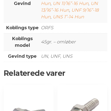
Gevind
Hun
,
UN 11/16”-16 Hun
,
UN
13/16”-16 Hun
,
UNF 9/16”-18
Hun
,
UNS 1”-14 Hun
Koblings type
ORFS
Koblings
45gr. – omløber
model
Gevind type
UN, UNF, UNS
Relaterede varer
Dette
Dette
vare
vare
har
har
flere
flere