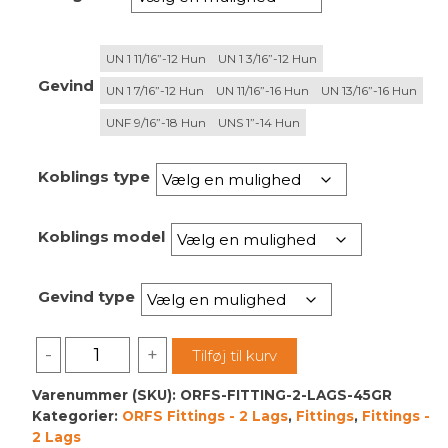
kr. 892.50
UN 1 11/16”-12 Hun
UN 1 3/16”-12 Hun
Gevind
UN 1 7/16”-12 Hun
UN 11/16”-16 Hun
UN 13/16”-16 Hun
UNF 9/16”-18 Hun
UNS 1”-14 Hun
Koblings type
Koblings model
Gevind type
ORFS
-
+
Tilføj til kurv
Fitting
2
Varenummer (SKU):
ORFS-FITTING-2-LAGS-45GR
Kategorier:
ORFS Fittings - 2 Lags
,
Fittings
,
Fittings -
Lags
2 Lags
-