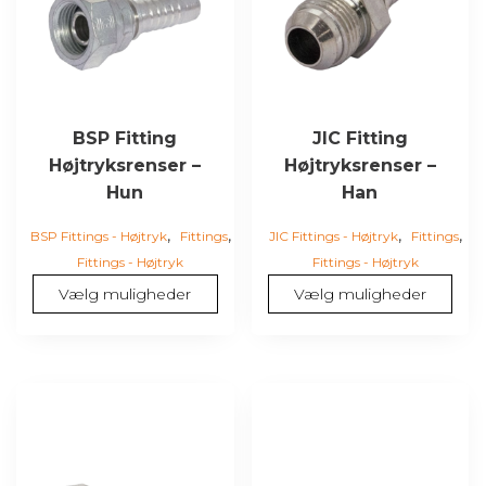
varianter.
varianter.
Mulighederne
Mulighederne
kan
kan
vælges
vælges
på
på
varesiden
varesiden
BSP Fitting
JIC Fitting
Højtryksrenser –
Højtryksrenser –
Hun
Han
,
,
,
,
BSP Fittings - Højtryk
Fittings
JIC Fittings - Højtryk
Fittings
Fittings - Højtryk
Fittings - Højtryk
Vælg muligheder
Vælg muligheder
Dette
Dette
vare
vare
har
har
flere
flere